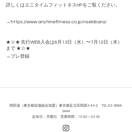
詳しくは
エニタイムフィットネスHP
をご覧ください。
→
https://www.anytimefitness.co.jp/nsekibara/
★☆★ 先行WEB入会は6月13日（水）〜7月12日（木）
まで ★☆★
→
プレ登録
岡田湯（東京都浴場組合加盟）東京都足立区関原3-43-2 TEL:03-3886-
3444
定休日：月曜日 営業時間：15:00～23:30